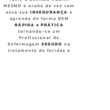
MESMO e acabe de vez com
essa sua
INSEGURANÇA
e
aprenda de forma BEM
RÁPIDA e PRÁTICA
tornando-se um
Profissional de
Enfermagem
SEGURO
no
tratamento de feridas e
curativos.
Aperte aqui e faça a sua Inscrição
COMO POSSO ESTAR
ME MATRICULANDO E
QUAIS DOCUMENTOS?