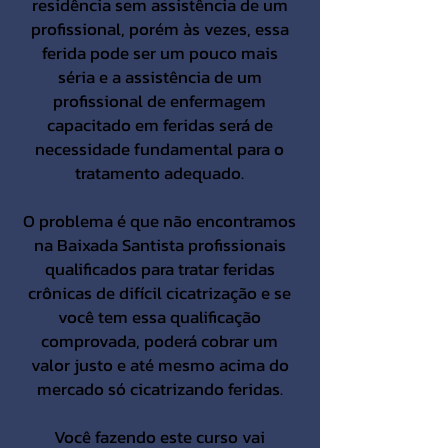
residência sem assistência de um
profissional, porém às vezes, essa
ferida pode ser um pouco mais
séria e a assistência de um
profissional de enfermagem
capacitado em feridas será de
necessidade fundamental para o
tratamento adequado.
O problema é que não encontramos
na Baixada Santista profissionais
qualificados para tratar feridas
crônicas de difícil cicatrização e se
você tem essa qualificação
comprovada, poderá cobrar um
valor justo e até mesmo acima do
mercado só cicatrizando feridas.
Você fazendo este curso vai