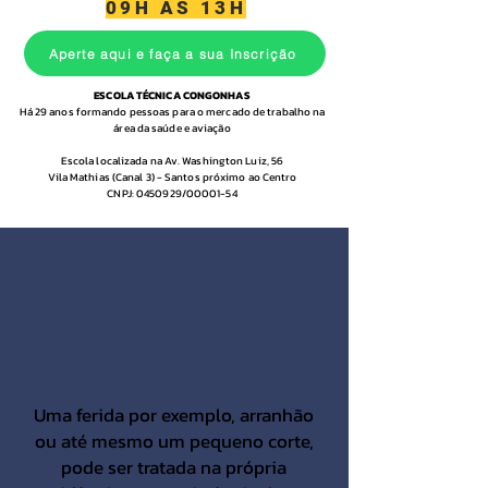
09H ÀS 13H
Aperte aqui e faça a sua Inscrição
ESCOLA TÉCNICA CONGONHAS
Há 29 anos formando pessoas para o mercado de trabalho na
área da saúde e aviação
Escola localizada na Av. Washington Luiz, 56
Vila Mathias (Canal 3) - Santos próximo ao Centro
CNPJ:
0450929
/00001-54
Acelere mais a
cicatrização de feridas
através deste curso
presencial
Uma ferida por exemplo, arranhão
ou até mesmo um pequeno corte,
pode ser tratada na própria