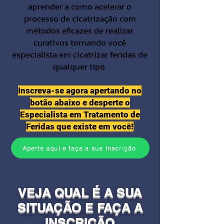
aprender a como acelerar o
processo de cicatrização com
métodos eficazes de realizar
curativos tornando você
especialista em cicatrizar feridas de
qualquer tipo.
Inscreva-se agora apertando no
botão abaixo e desperte o
Especialista em Tratamento de
Feridas que existe em você!
Aperte aqui e faça a sua Inscrição
VEJA QUAL É A SUA
SITUAÇÃO E FAÇA A
INSCRIÇÃO