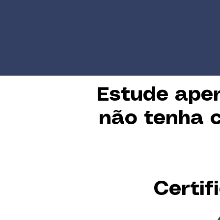
Estude ape
não tenha c
Certif