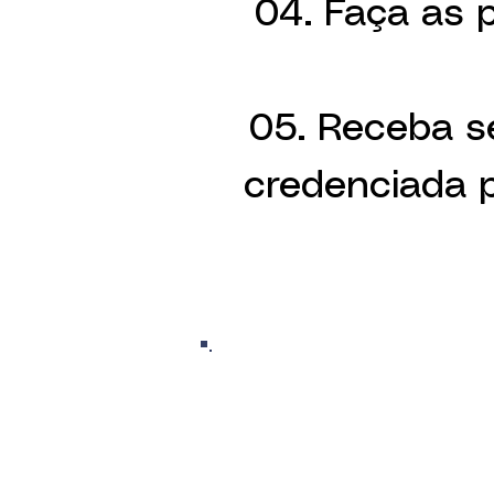
04. Faça as p
05. Receba se
credenciada 
ESTUDA
TERÁ TO