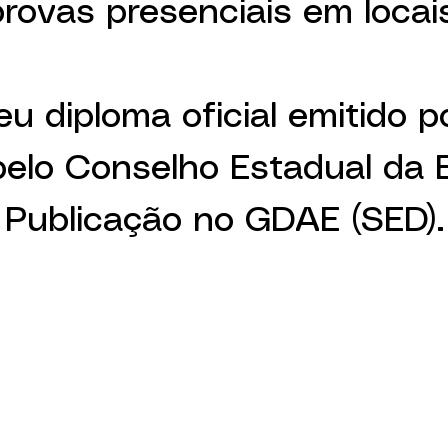
rovas presenciais em locai
u diploma oficial emitido 
pelo Conselho Estadual da
Publicação no GDAE (SED).
NDO COM A GEN
DO SUPORTE NE