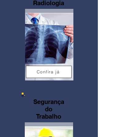
Radiologia
Confira já
Segurança
do
Trabalho