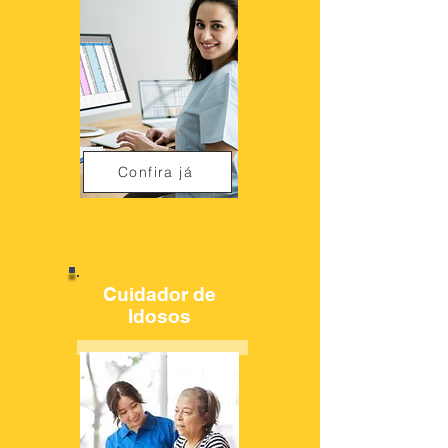
Confira já
Cuidador de
Idosos